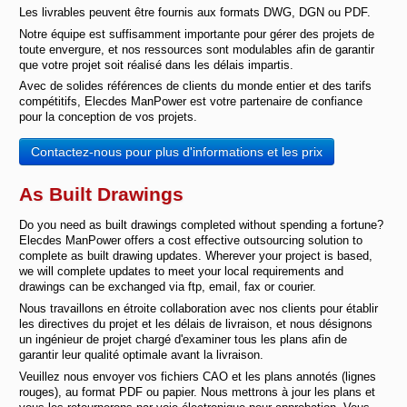
Les livrables peuvent être fournis aux formats DWG, DGN ou PDF.
Notre équipe est suffisamment importante pour gérer des projets de
toute envergure, et nos ressources sont modulables afin de garantir
que votre projet soit réalisé dans les délais impartis.
Avec de solides références de clients du monde entier et des tarifs
compétitifs, Elecdes ManPower est votre partenaire de confiance
pour la conception de vos projets.
Contactez-nous pour plus d'informations et les prix
As Built Drawings
Do you need as built drawings completed without spending a fortune?
Elecdes ManPower offers a cost effective outsourcing solution to
complete as built drawing updates. Wherever your project is based,
we will complete updates to meet your local requirements and
drawings can be exchanged via ftp, email, fax or courier.
Nous travaillons en étroite collaboration avec nos clients pour établir
les directives du projet et les délais de livraison, et nous désignons
un ingénieur de projet chargé d'examiner tous les plans afin de
garantir leur qualité optimale avant la livraison.
Veuillez nous envoyer vos fichiers CAO et les plans annotés (lignes
rouges), au format PDF ou papier. Nous mettrons à jour les plans et